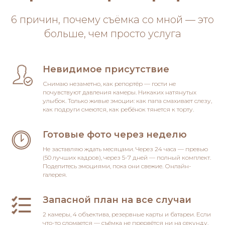
6 причин, почему съёмка со мной — это
больше, чем просто услуга
Невидимое присутствие
Снимаю незаметно, как репортёр — гости не
почувствуют давления камеры. Никаких натянутых
улыбок. Только живые эмоции: как папа смахивает слезу,
как подруги смеются, как ребёнок тянется к торту.
Готовые фото через неделю
Не заставляю ждать месяцами. Через 24 часа — превью
(50 лучших кадров), через 5-7 дней — полный комплект.
Поделитесь эмоциями, пока они свежие. Онлайн-
галерея.
Запасной план на все случаи
2 камеры, 4 объектива, резервные карты и батареи. Если
что-то сломается — съёмка не прервётся ни на секунду.