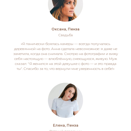
Оксана, Пенза
Свадьба
«Я панически боялась камеры — всегда получалась
деревянной на фото. Анна сделала невозможное: я даже не
заметила, когда она снимала. Смотрю на фотографии и вижу
себя настоящую — влюблённую, смеющуюся, живую. Муж
сказал: "Я женился на этой девушке с фото — и это правда
ты". Спасибо за то, что вернули мне уверенность в себе!»
Елена, Пенза