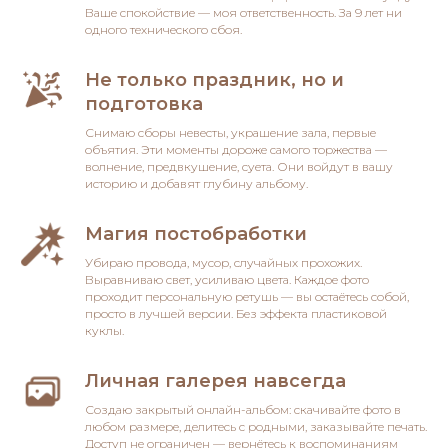
Ваше спокойствие — моя ответственность. За 9 лет ни
одного технического сбоя.
Не только праздник, но и
подготовка
Снимаю сборы невесты, украшение зала, первые
объятия. Эти моменты дороже самого торжества —
волнение, предвкушение, суета. Они войдут в вашу
историю и добавят глубину альбому.
Магия постобработки
Убираю провода, мусор, случайных прохожих.
Выравниваю свет, усиливаю цвета. Каждое фото
проходит персональную ретушь — вы остаётесь собой,
просто в лучшей версии. Без эффекта пластиковой
куклы.
Личная галерея навсегда
Создаю закрытый онлайн-альбом: скачивайте фото в
любом размере, делитесь с родными, заказывайте печать.
Доступ не ограничен — вернётесь к воспоминаниям