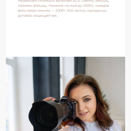
Названная стоимость включает ВСЁ: съёмку, ретушь,
галерею, флешку. Никаких «за выезд +5000», «каждое
фото сверх лимита — 200₽». Всё честно, прозрачно,
договор защищает вас.